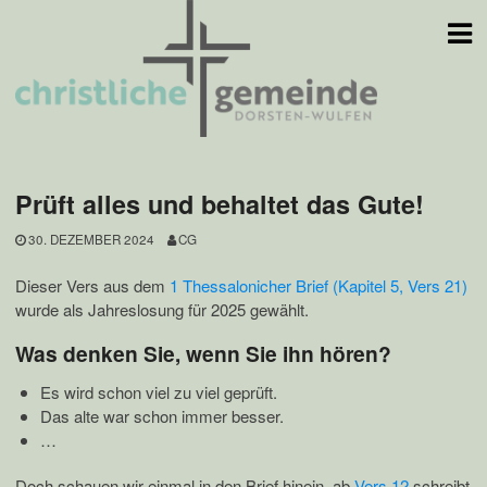
Skip
to
content
Prüft alles und behaltet das Gute!
30. DEZEMBER 2024
CG
Dieser Vers aus dem
1 Thessalonicher Brief (Kapitel 5, Vers 21)
wurde als Jahreslosung für 2025 gewählt.
Was denken Sie, wenn Sie ihn hören?
Es wird schon viel zu viel geprüft.
Das alte war schon immer besser.
…
Doch schauen wir einmal in den Brief hinein. ab
Vers 12
schreibt